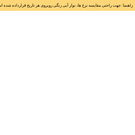
راهنما: جهت راحتی مقایسه نرخ ها، نوار آبی رنگی روبروی هر تاریخ قرارداده شده 