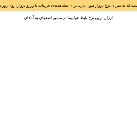
است که به میزان نرخ پرواز طول دارد. برای مشاهده ی جزییات یا رزرو پرواز، روی رو
ارزان ترین نرخ بلیط هواپیما در مسیر اصفهان به آبادان