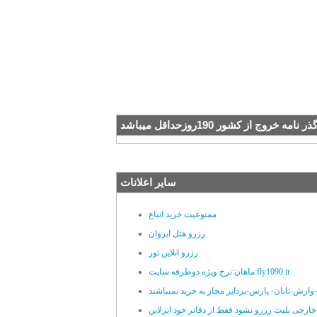
نامه خروج از کشور 190روزحداقل ميباشد
سایر اعلانات
ممنوعیت خرید اتباع
رزرو هتل ایروان
رزرو انلاین تور
ماهان:نرخ ویژه دوطرفه سایت:fly1090.ir
رش-تابان- پارس-یزدایر مجاز به خرید نمیباشند