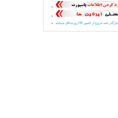
ارگذر نامه خروج از کشور 190روزحداقل ميباشد