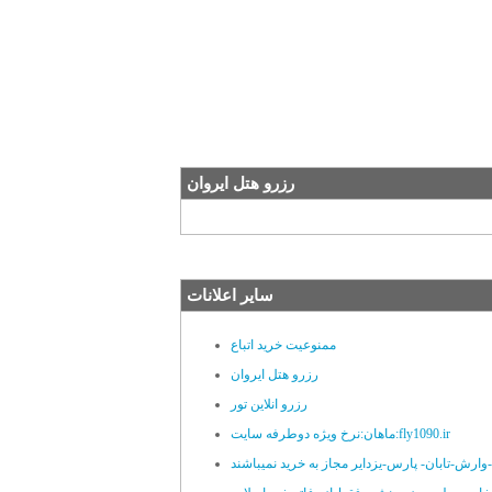
رزرو هتل ایروان
سایر اعلانات
ممنوعیت خرید اتباع
رزرو هتل ایروان
رزرو انلاین تور
ماهان:نرخ ویژه دوطرفه سایت:fly1090.ir
رش-تابان- پارس-یزدایر مجاز به خرید نمیباشند