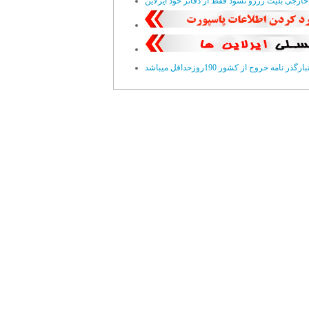
ارگذر نامه خروج از کشور 190روزحداقل ميباشد