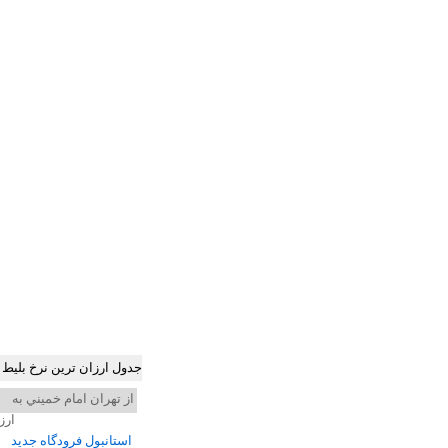
جدول ارزان ترین نرخ بلیط
از تهران امام خميني به
ارز
استانبول فرودگاه جديد